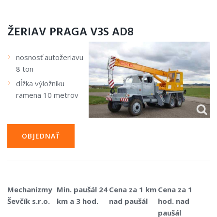
ŽERIAV PRAGA V3S AD8
nosnosť autožeriavu
8 ton
dĺžka výložníku
ramena 10 metrov
OBJEDNAŤ
Mechanizmy
Min. paušál 24
Cena za 1 km
Cena za 1
Ševčík s.r.o.
km a 3 hod.
nad paušál
hod. nad
paušál