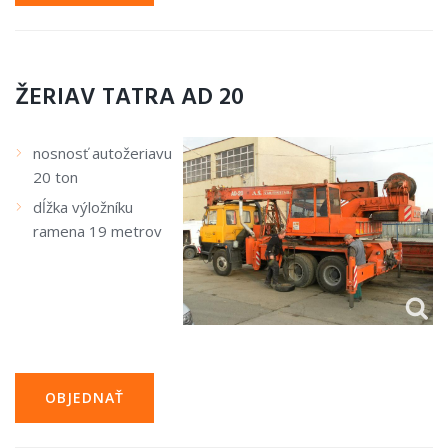
ŽERIAV TATRA AD 20
nosnosť autožeriavu
20 ton
dĺžka výložníku
ramena 19 metrov
OBJEDNAŤ