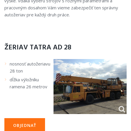
výške. Vďaka výberu strojov s rôznymi parametrami a
pracovným dosahom Vám vieme zabezpečiť ten správny
autožeriav pre každý druh práce.
ŽERIAV TATRA AD 28
nosnosť autožeriavu
28 ton
dĺžka výložníku
ramena 26 metrov
OBJEDNAŤ