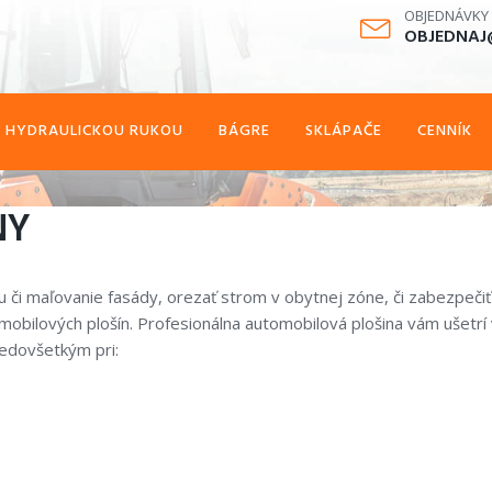
OBJEDNÁVKY
OBJEDNAJ
S HYDRAULICKOU RUKOU
BÁGRE
SKLÁPAČE
CENNÍK
NY
u či maľovanie fasády, orezať strom v obytnej zóne, či zabezpečiť
obilových plošín. Profesionálna automobilová plošina vám ušetrí 
redovšetkým pri: