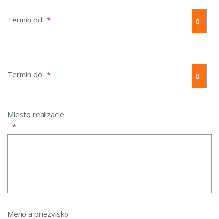
Termín od
OTV
Termín do
OTV
Miesto realizacie
Meno a priezvisko