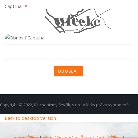
Captcha
Copyright © 2022, Mechanizmy Ševčík, s.r.o.. Všetky práva vyhradené.
Back to desktop version
bager Žilina
|
montážna plošina Žilina
|
žeriav Žilina
|